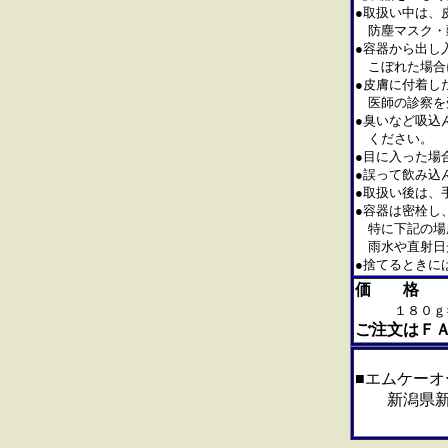
●取扱い中は、
防塵マスク・頭
●容器から出し
こぼれた場合に
●皮膚に付着し
医師の診察を
●臭いなど吸込
ください。
●目に入った場
●誤って飲み込
●取扱い後は、
●容器は密栓し
特に下記の場
雨水や直射日光
●捨てるときに
価 格
１８０
ご注文はＦ
■エムケーオ
新潟県新潟