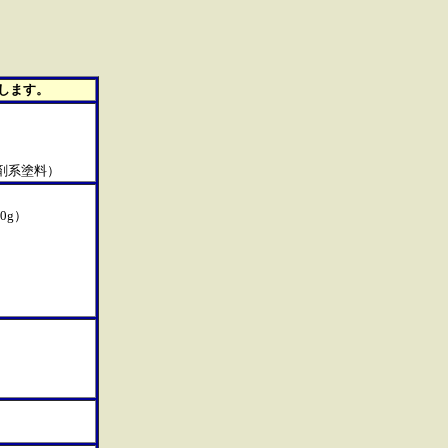
します。
剤系塗料）
0g）