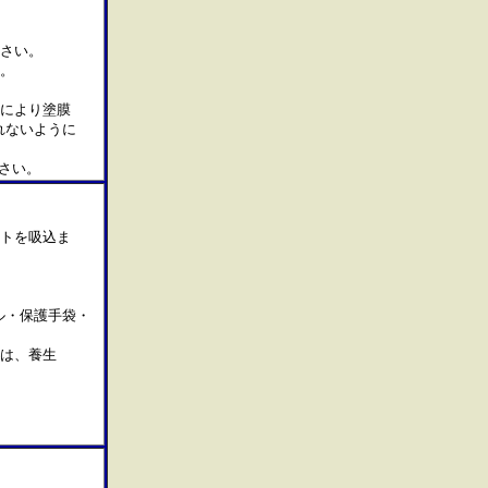
さい。
。
行により塗膜
れないように
さい。
ストを吸込ま
ル・保護手袋・
は、養生