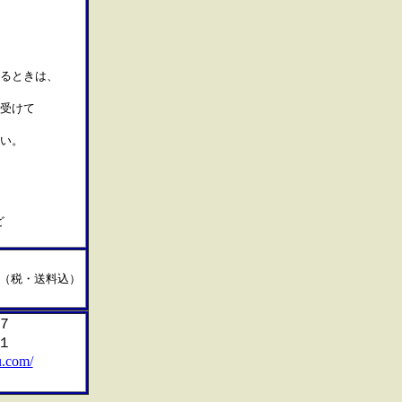
あるときは、
受けて
い。
ど
税・送料込）
７
１
u.com/