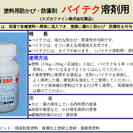
バイテク
溶剤用
塗料用防かび・防藻剤
（スズカファイン株式会社製品）
クは、現場で各種塗料へ簡単に混入でき、塗膜に優れた防かび・防藻性を付与
特 長
●バイテクは、強力な防かび・防藻性付与剤です。
●バイテクは、すぐに使える現場混入方式です。
●バイテクには、タイプがあります。（バイテク溶剤用：溶
使用方法
●
塗料（15kg～20kg／石油缶）１缶に、バイテクを１本（18
添加し、均一になるまでよくかくはんしてください。
●
２液形塗料に使用する場合は、主剤へバイテクを添加し、
よく撹拌した後、硬化剤を混合してご使用してください。
バイテク添加後の塗料はできるだけ早く使用し、長期保存
は避けてください。
用 途
●カビ・藻の発生している内外壁の改装
●浴室や食堂など、かび発生箇所の塗替
●建物内外装のかび・藻対策
イント・弱溶剤形塗料・複層仕上塗材上塗材・屋根用塗料