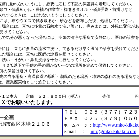
皮膚に触れないようにし、必要に応じて下記の保護具を着用してください。
巾・保護めがね・長袖の作業衣・襟巻きタオル・保護手袋・前掛けなど
入れするときは、こぼれないようにしてください。
は、布やウエスで拭き取るか、砂などを散布した後、処理してください。
た場合には、直ちに多量の石鹸水で洗い落とし、痛みまたは、外観に変化が
受けてください。
んで気分が悪くなった場合には、空気の清浄な場所で安静にし、医師の診察を
合には、直ちに多量の流水で洗い、できるだけ早く医師の診察を受けてくださ
んだ場合には、直ちに医師の診察を受けてください。
手洗い・うがい・鼻孔洗浄を十分に行なってください。
、４０℃以下で子供の手の届かない一定の場所を定めて保管してください。
所の保管は避けて下さい。
の当る場所・高温多湿の場所・潮風のたる場所・凍結の恐れのある場所な
は、産業廃棄物として処分してください。
ｇ×１２本入 定価 ５２，８００円（税込） 売価 円（
ＡＸでお願いいたします。
ＴＥＬ ０２５（３７７）７２３
ー企画
ＦＡＸ ０２５（３７９）０５０
市西区木場２１０６
：
http://www.mko-kikak
ホームページ
e-mail ：
info@mko-kikaku.com