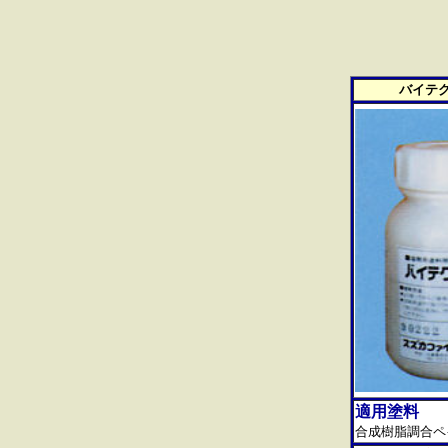
バイテ
適用塗料
合成樹脂調合ペ