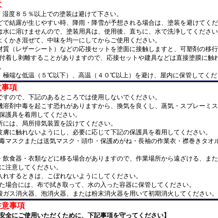
意
、湿度８５％以上での塗装は避けて下さい。
どで結露が生じやすい時、降雨・降雪が予想される場合は、塗装を避けてくだ
は水に溶けませんので、塗装用具は、使用後、直ちに、水で洗浄してください
よくかき混ぜて、中味を均一にしてからご使用ください。
材質（レザーシート）などの応接セットを塗面に接触しますと、可塑剤の移
着し剥離することがありますので、応接セットや建具などは直接塗膜に触
。
、極端な低温（５℃以下）、高温（４０℃以上）を避け、屋内に保管してくだ
意事項
ですので、下記のあるところでは使用しないでください。
機溶剤中毒を起こす恐れがありますから、換気を良くし、蒸気・スプレーミ
保護具を着用してください。
所には、局所排気装置を設けてください。
皮膚に触れないようにし、必要に応じて下記の保護具を着用してください。
マスクまたは送気マスク・頭巾・保護めがね・長袖の作業衣・襟巻きタオ
・飲食器・衣類などに移る場合がありますので、作業場所から遠ざける、また
に注意してください。
入れするときは、こぼれないようにしてください。
場合には、布で拭き取って、水の入った容器に保管してください。
酸ガス消火器、泡消火器、または粉末消火器を用いて初期消火してください。
注意事項
安全にご使用いただくために、下記事項を守ってください】