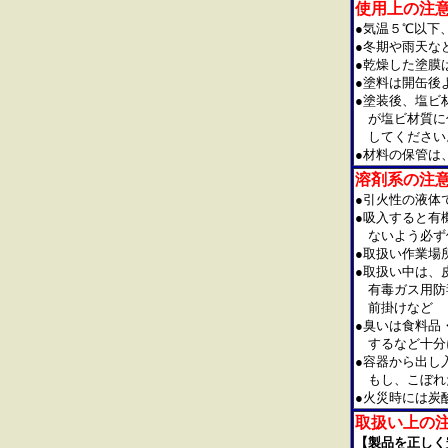
使用上の注
●
気温５℃以下
●冬期や雨天な
●乾燥した塗膜
●塗料は開缶後
●塗装後、塩ビ
が塩ビ材質に付
してください
●材料の保管は
溶剤系の注
●引火性の液体
●吸入すると有
ないよう必ず
●取扱い作業場
●取扱い中は、
有毒ガス用防毒
前掛けなど
●臭いは食料品
するなど十分
●容器から出し
もし、こぼれた
●火災時には炭
取扱い上の
【製品を正しく